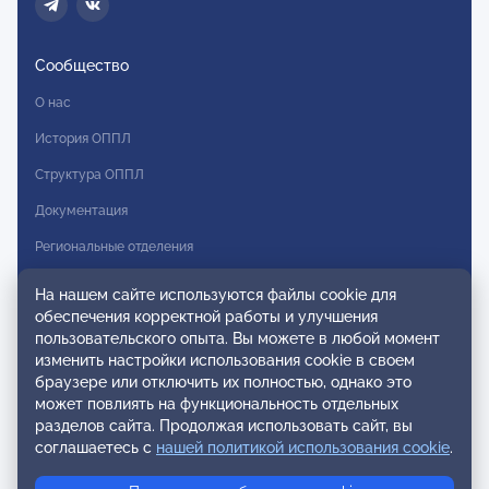
Сообщество
О нас
История ОППЛ
Структура ОППЛ
Документация
Региональные отделения
Комитеты
На нашем сайте используются файлы cookie для
обеспечения корректной работы и улучшения
Модальности
пользовательского опыта. Вы можете в любой момент
Вступление в ОППЛ
изменить настройки использования cookie в своем
браузере или отключить их полностью, однако это
Реестры
может повлиять на функциональность отдельных
разделов сайта. Продолжая использовать сайт, вы
Реестр наблюдательных членов
соглашаетесь с
нашей политикой использования cookie
.
Реестр консультативных членов