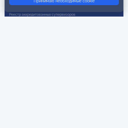
Принимаю необходимые cookie
Реестр действительных членов
Реестр аккредитованных супервизоров
Реестр СРО
Сертификация
Сертификация тренеров и преподавателей
Экспертиза и регистрация авторских продуктов
Мероприятия лиги
Календарь событий
Субботние конференции
Фотогалерея
Новости
Публикации