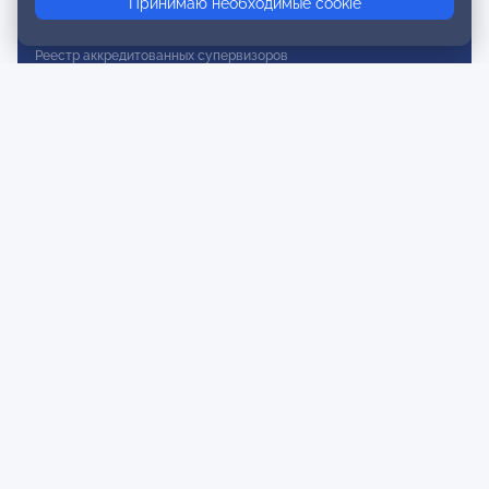
Принимаю необходимые cookie
Реестр действительных членов
Реестр аккредитованных супервизоров
Реестр СРО
Сертификация
Сертификация тренеров и преподавателей
Экспертиза и регистрация авторских продуктов
Мероприятия лиги
Календарь событий
Субботние конференции
Фотогалерея
Новости
Публикации