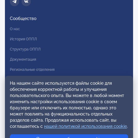
Сообщество
О нас
История ОППЛ
Структура ОППЛ
Документация
Региональные отделения
Комитеты
На нашем сайте используются файлы cookie для
обеспечения корректной работы и улучшения
Модальности
пользовательского опыта. Вы можете в любой момент
Вступление в ОППЛ
изменить настройки использования cookie в своем
браузере или отключить их полностью, однако это
Реестры
может повлиять на функциональность отдельных
разделов сайта. Продолжая использовать сайт, вы
Реестр наблюдательных членов
соглашаетесь с
нашей политикой использования cookie
.
Реестр консультативных членов