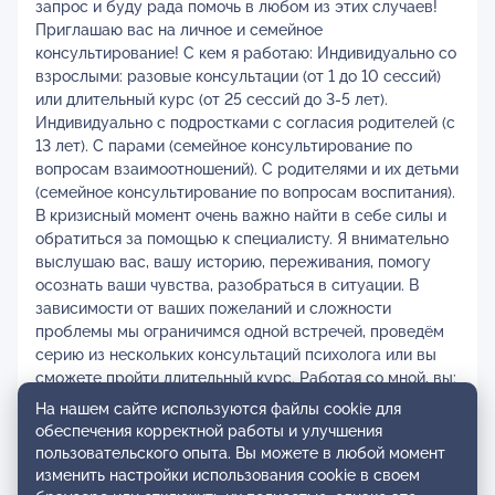
запрос и буду рада помочь в любом из этих случаев!
Приглашаю вас на личное и семейное
консультирование! С кем я работаю: Индивидуально со
взрослыми: разовые консультации (от 1 до 10 сессий)
или длительный курс (от 25 сессий до 3-5 лет).
Индивидуально с подростками с согласия родителей (с
13 лет). С парами (семейное консультирование по
вопросам взаимоотношений). С родителями и их детьми
(семейное консультирование по вопросам воспитания).
В кризисный момент очень важно найти в себе силы и
обратиться за помощью к специалисту. Я внимательно
выслушаю вас, вашу историю, переживания, помогу
осознать ваши чувства, разобраться в ситуации. В
зависимости от ваших пожеланий и сложности
проблемы мы ограничимся одной встречей, проведём
серию из нескольких консультаций психолога или вы
сможете пройти длительный курс. Работая со мной, вы:
Выбираете психолога с большим опытом частной
На нашем сайте используются файлы cookie для
практики. Доверяете специалисту, у которого за
обеспечения корректной работы и улучшения
плечами множество часов личной, групповой терапии и
пользовательского опыта. Вы можете в любой момент
супервизий. Можете получить быструю помощь по
изменить настройки использования cookie в своем
конкретной проблеме (в рамках ориентированного на