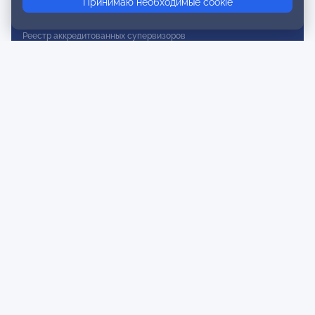
Принимаю необходимые cookie
Реестр действительных членов
Реестр аккредитованных супервизоров
Реестр СРО
Сертификация
Сертификация тренеров и преподавателей
Экспертиза и регистрация авторских продуктов
Мероприятия лиги
Календарь событий
Субботние конференции
Фотогалерея
Новости
Публикации