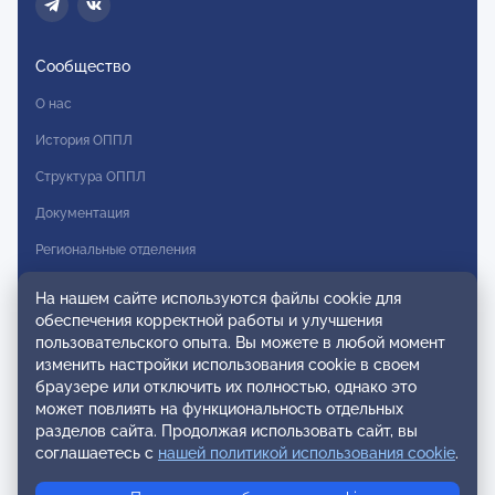
Сообщество
О нас
История ОППЛ
Структура ОППЛ
Документация
Региональные отделения
Комитеты
На нашем сайте используются файлы cookie для
обеспечения корректной работы и улучшения
Модальности
пользовательского опыта. Вы можете в любой момент
Вступление в ОППЛ
изменить настройки использования cookie в своем
браузере или отключить их полностью, однако это
Реестры
может повлиять на функциональность отдельных
разделов сайта. Продолжая использовать сайт, вы
Реестр наблюдательных членов
соглашаетесь с
нашей политикой использования cookie
.
Реестр консультативных членов