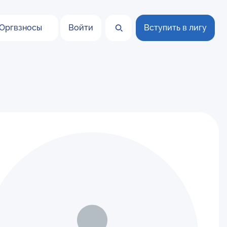
Оргвзносы
Войти
Вступить в лигу