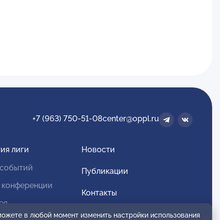
+7 (963) 750-51-08
center@oppl.ru
ия лиги
Новости
 событий
Публикации
 конференции
Контакты
ея
Для спонсоров и партнеров
 можете в любой момент изменить настройки использования