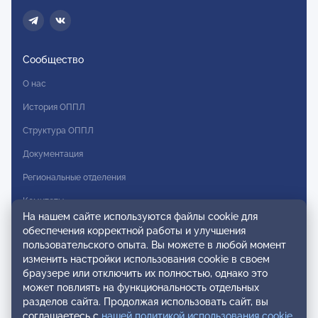
Сообщество
О нас
История ОППЛ
Структура ОППЛ
Документация
Региональные отделения
Комитеты
На нашем сайте используются файлы cookie для
Модальности
обеспечения корректной работы и улучшения
пользовательского опыта. Вы можете в любой момент
Вступление в ОППЛ
изменить настройки использования cookie в своем
браузере или отключить их полностью, однако это
Реестры
может повлиять на функциональность отдельных
разделов сайта. Продолжая использовать сайт, вы
Реестр наблюдательных членов
соглашаетесь с
нашей политикой использования cookie
.