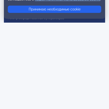
Реестр консультативных членов
Принимаю необходимые cookie
Реестр действительных членов
Реестр аккредитованных супервизоров
Реестр СРО
Сертификация
Сертификация тренеров и преподавателей
Экспертиза и регистрация авторских продуктов
Мероприятия лиги
Календарь событий
Субботние конференции
Фотогалерея
Новости
Публикации