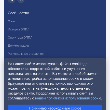
Сообщество
О нас
История ОППЛ
Структура ОППЛ
Документация
Региональные отделения
Комитеты
На нашем сайте используются файлы cookie для
обеспечения корректной работы и улучшения
Модальности
пользовательского опыта. Вы можете в любой момент
Вступление в ОППЛ
изменить настройки использования cookie в своем
браузере или отключить их полностью, однако это
Реестры
может повлиять на функциональность отдельных
разделов сайта. Продолжая использовать сайт, вы
Реестр наблюдательных членов
соглашаетесь с
нашей политикой использования cookie
.
Реестр консультативных членов
Принимаю необходимые cookie