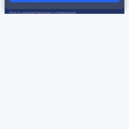
Реестр действительных членов
Реестр аккредитованных супервизоров
Реестр СРО
Сертификация
Сертификация тренеров и преподавателей
Экспертиза и регистрация авторских продуктов
Мероприятия лиги
Календарь событий
Субботние конференции
Фотогалерея
Новости
Публикации