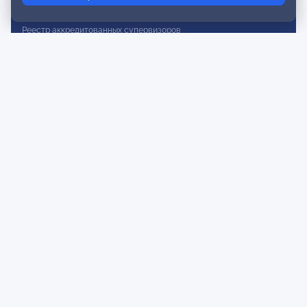
Реестр действительных членов
Реестр аккредитованных супервизоров
Реестр СРО
Сертификация
Сертификация тренеров и преподавателей
Экспертиза и регистрация авторских продуктов
Мероприятия лиги
Календарь событий
Субботние конференции
Фотогалерея
Новости
Публикации