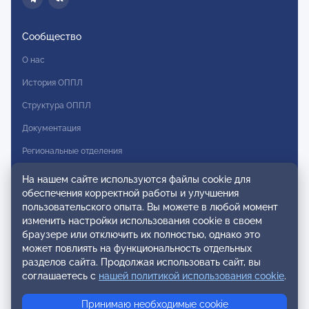
Сообщество
О нас
История ОППЛ
Структура ОППЛ
Документация
Региональные отделения
Комитеты
На нашем сайте используются файлы cookie для
обеспечения корректной работы и улучшения
Модальности
пользовательского опыта. Вы можете в любой момент
Вступление в ОППЛ
изменить настройки использования cookie в своем
браузере или отключить их полностью, однако это
Реестры
может повлиять на функциональность отдельных
разделов сайта. Продолжая использовать сайт, вы
Реестр наблюдательных членов
соглашаетесь с
нашей политикой использования cookie
.
Реестр консультативных членов
Принимаю необходимые cookie