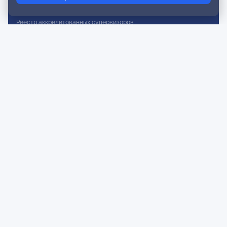
Реестр действительных членов
Реестр аккредитованных супервизоров
Реестр СРО
Сертификация
Сертификация тренеров и преподавателей
Экспертиза и регистрация авторских продуктов
Мероприятия лиги
Календарь событий
Субботние конференции
Фотогалерея
Новости
Публикации