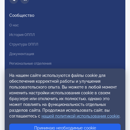
Сообщество
О нас
История ОППЛ
Структура ОППЛ
Документация
Региональные отделения
Комитеты
На нашем сайте используются файлы cookie для
обеспечения корректной работы и улучшения
Модальности
пользовательского опыта. Вы можете в любой момент
Вступление в ОППЛ
изменить настройки использования cookie в своем
браузере или отключить их полностью, однако это
Реестры
может повлиять на функциональность отдельных
разделов сайта. Продолжая использовать сайт, вы
Реестр наблюдательных членов
соглашаетесь с
нашей политикой использования cookie
.
Реестр консультативных членов
Принимаю необходимые cookie