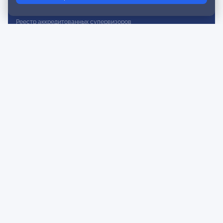
Реестр действительных членов
Реестр аккредитованных супервизоров
Реестр СРО
Сертификация
Сертификация тренеров и преподавателей
Экспертиза и регистрация авторских продуктов
Мероприятия лиги
Календарь событий
Субботние конференции
Фотогалерея
Новости
Публикации