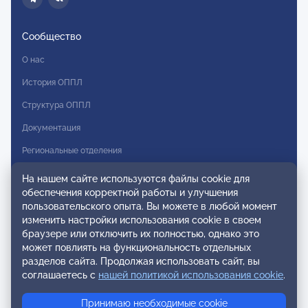
Сообщество
О нас
История ОППЛ
Структура ОППЛ
Документация
Региональные отделения
Комитеты
На нашем сайте используются файлы cookie для
обеспечения корректной работы и улучшения
Модальности
пользовательского опыта. Вы можете в любой момент
Вступление в ОППЛ
изменить настройки использования cookie в своем
браузере или отключить их полностью, однако это
Реестры
может повлиять на функциональность отдельных
разделов сайта. Продолжая использовать сайт, вы
Реестр наблюдательных членов
соглашаетесь с
нашей политикой использования cookie
.
Реестр консультативных членов
Принимаю необходимые cookie