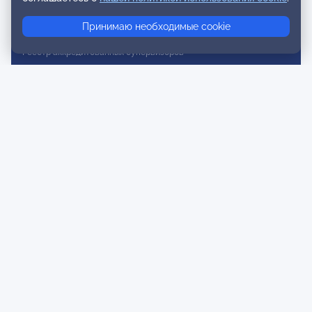
Реестр консультативных членов
Принимаю необходимые cookie
Реестр действительных членов
Реестр аккредитованных супервизоров
Реестр СРО
Сертификация
Сертификация тренеров и преподавателей
Экспертиза и регистрация авторских продуктов
Мероприятия лиги
Календарь событий
Субботние конференции
Фотогалерея
Новости
Публикации