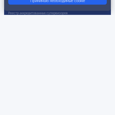
Принимаю необходимые cookie
Реестр действительных членов
Реестр аккредитованных супервизоров
Реестр СРО
Сертификация
Сертификация тренеров и преподавателей
Экспертиза и регистрация авторских продуктов
Мероприятия лиги
Календарь событий
Субботние конференции
Фотогалерея
Новости
Публикации