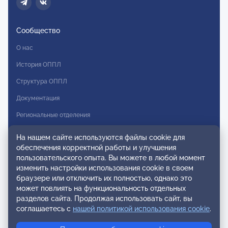
Сообщество
О нас
История ОППЛ
Структура ОППЛ
Документация
Региональные отделения
Комитеты
На нашем сайте используются файлы cookie для
обеспечения корректной работы и улучшения
Модальности
пользовательского опыта. Вы можете в любой момент
Вступление в ОППЛ
изменить настройки использования cookie в своем
браузере или отключить их полностью, однако это
Реестры
может повлиять на функциональность отдельных
разделов сайта. Продолжая использовать сайт, вы
Реестр наблюдательных членов
соглашаетесь с
нашей политикой использования cookie
.
Реестр консультативных членов