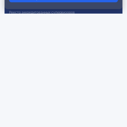
Реестр действительных членов
Реестр аккредитованных супервизоров
Реестр СРО
Сертификация
Сертификация тренеров и преподавателей
Экспертиза и регистрация авторских продуктов
Мероприятия лиги
Календарь событий
Субботние конференции
Фотогалерея
Новости
Публикации