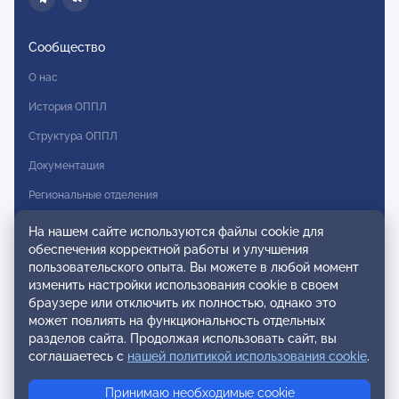
Сообщество
О нас
История ОППЛ
Структура ОППЛ
Документация
Региональные отделения
Комитеты
На нашем сайте используются файлы cookie для
обеспечения корректной работы и улучшения
Модальности
пользовательского опыта. Вы можете в любой момент
Вступление в ОППЛ
изменить настройки использования cookie в своем
браузере или отключить их полностью, однако это
Реестры
может повлиять на функциональность отдельных
разделов сайта. Продолжая использовать сайт, вы
Реестр наблюдательных членов
соглашаетесь с
нашей политикой использования cookie
.
Реестр консультативных членов
Принимаю необходимые cookie