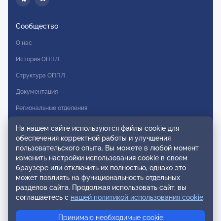
Сообщество
О нас
История ОППЛ
Структура ОППЛ
Документация
Региональные отделения
Комитеты
На нашем сайте используются файлы cookie для
обеспечения корректной работы и улучшения
Модальности
пользовательского опыта. Вы можете в любой момент
Вступление в ОППЛ
изменить настройки использования cookie в своем
браузере или отключить их полностью, однако это
Реестры
может повлиять на функциональность отдельных
разделов сайта. Продолжая использовать сайт, вы
Реестр наблюдательных членов
соглашаетесь с
нашей политикой использования cookie
.
Реестр консультативных членов
Принимаю необходимые cookie