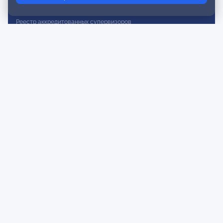
Реестр действительных членов
Реестр аккредитованных супервизоров
Реестр СРО
Сертификация
Сертификация тренеров и преподавателей
Экспертиза и регистрация авторских продуктов
Мероприятия лиги
Календарь событий
Субботние конференции
Фотогалерея
Новости
Публикации