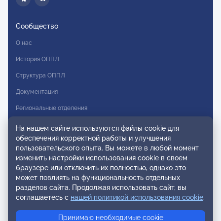
Сообщество
О нас
История ОППЛ
Структура ОППЛ
Документация
Региональные отделения
Комитеты
На нашем сайте используются файлы cookie для
обеспечения корректной работы и улучшения
Модальности
пользовательского опыта. Вы можете в любой момент
Вступление в ОППЛ
изменить настройки использования cookie в своем
браузере или отключить их полностью, однако это
Реестры
может повлиять на функциональность отдельных
разделов сайта. Продолжая использовать сайт, вы
Реестр наблюдательных членов
соглашаетесь с
нашей политикой использования cookie
.
Реестр консультативных членов
Принимаю необходимые cookie