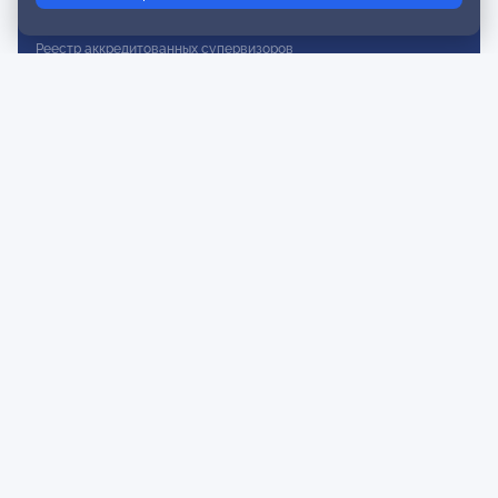
Реестр действительных членов
Реестр аккредитованных супервизоров
Реестр СРО
Сертификация
Сертификация тренеров и преподавателей
Экспертиза и регистрация авторских продуктов
Мероприятия лиги
Календарь событий
Субботние конференции
Фотогалерея
Новости
Публикации