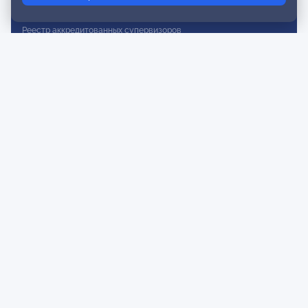
Реестр действительных членов
Реестр аккредитованных супервизоров
Реестр СРО
Сертификация
Сертификация тренеров и преподавателей
Экспертиза и регистрация авторских продуктов
Мероприятия лиги
Календарь событий
Субботние конференции
Фотогалерея
Новости
Публикации