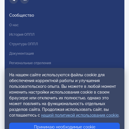
Сообщество
О нас
История ОППЛ
Структура ОППЛ
Документация
Региональные отделения
Комитеты
На нашем сайте используются файлы cookie для
обеспечения корректной работы и улучшения
Модальности
пользовательского опыта. Вы можете в любой момент
Вступление в ОППЛ
изменить настройки использования cookie в своем
браузере или отключить их полностью, однако это
Реестры
может повлиять на функциональность отдельных
разделов сайта. Продолжая использовать сайт, вы
Реестр наблюдательных членов
соглашаетесь с
нашей политикой использования cookie
.
Реестр консультативных членов
Принимаю необходимые cookie