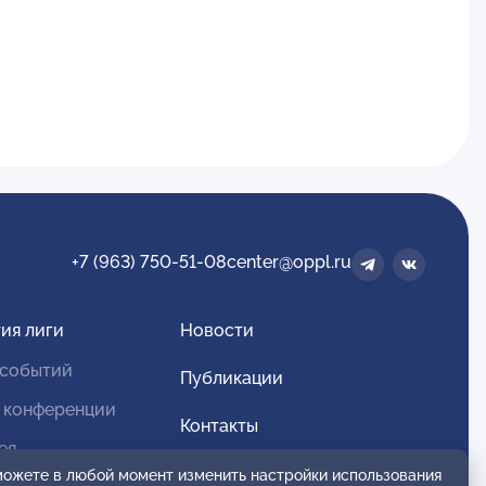
+7 (963) 750-51-08
center@oppl.ru
ия лиги
Новости
 событий
Публикации
 конференции
Контакты
ея
Для спонсоров и партнеров
 можете в любой момент изменить настройки использования