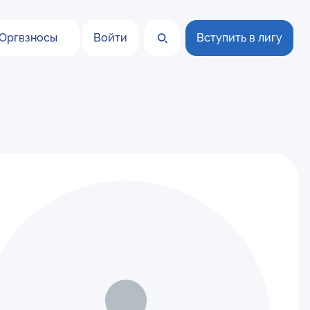
Оргвзносы
Войти
Вступить в лигу