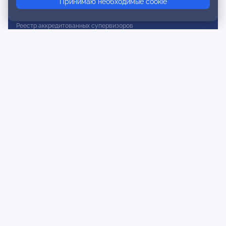
Принимаю необходимые cookie
Реестр действительных членов
Реестр аккредитованных супервизоров
Реестр СРО
Сертификация
Сертификация тренеров и преподавателей
Экспертиза и регистрация авторских продуктов
Мероприятия лиги
Календарь событий
Субботние конференции
Фотогалерея
Новости
Публикации