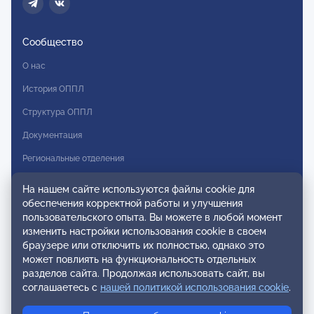
Сообщество
О нас
История ОППЛ
Структура ОППЛ
Документация
Региональные отделения
Комитеты
На нашем сайте используются файлы cookie для
обеспечения корректной работы и улучшения
Модальности
пользовательского опыта. Вы можете в любой момент
Вступление в ОППЛ
изменить настройки использования cookie в своем
браузере или отключить их полностью, однако это
Реестры
может повлиять на функциональность отдельных
разделов сайта. Продолжая использовать сайт, вы
Реестр наблюдательных членов
соглашаетесь с
нашей политикой использования cookie
.
Реестр консультативных членов