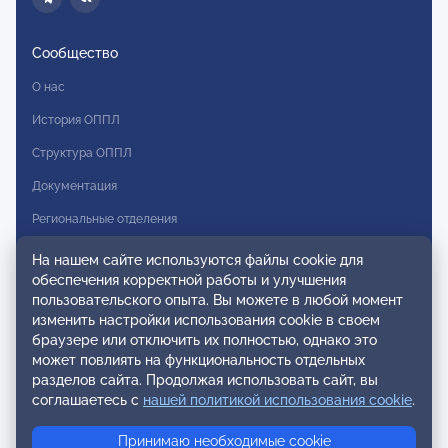
Сообщество
О нас
История ОППЛ
Структура ОППЛ
Документация
Региональные отделения
Комитеты
На нашем сайте используются файлы cookie для
обеспечения корректной работы и улучшения
Модальности
пользовательского опыта. Вы можете в любой момент
Вступление в ОППЛ
изменить настройки использования cookie в своем
браузере или отключить их полностью, однако это
Реестры
может повлиять на функциональность отдельных
разделов сайта. Продолжая использовать сайт, вы
Реестр наблюдательных членов
соглашаетесь с
нашей политикой использования cookie
.
Реестр консультативных членов
Принимаю необходимые cookie