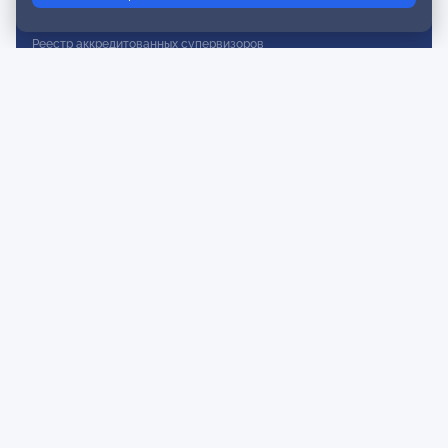
Реестр действительных членов
Реестр аккредитованных супервизоров
Реестр СРО
Сертификация
Сертификация тренеров и преподавателей
Экспертиза и регистрация авторских продуктов
Мероприятия лиги
Календарь событий
Субботние конференции
Фотогалерея
Новости
Публикации