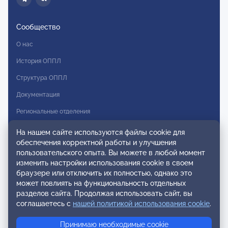
Сообщество
О нас
История ОППЛ
Структура ОППЛ
Документация
Региональные отделения
Комитеты
На нашем сайте используются файлы cookie для
обеспечения корректной работы и улучшения
Модальности
пользовательского опыта. Вы можете в любой момент
Вступление в ОППЛ
изменить настройки использования cookie в своем
браузере или отключить их полностью, однако это
Реестры
может повлиять на функциональность отдельных
разделов сайта. Продолжая использовать сайт, вы
Реестр наблюдательных членов
соглашаетесь с
нашей политикой использования cookie
.
Реестр консультативных членов
Принимаю необходимые cookie