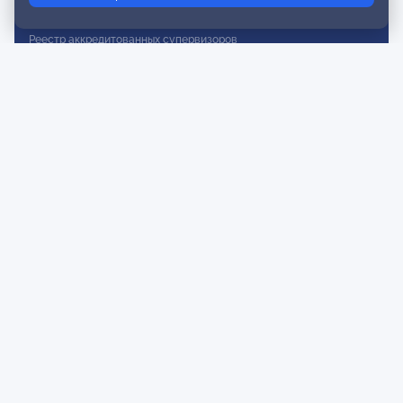
Реестр действительных членов
Реестр аккредитованных супервизоров
Реестр СРО
Сертификация
Сертификация тренеров и преподавателей
Экспертиза и регистрация авторских продуктов
Мероприятия лиги
Календарь событий
Субботние конференции
Фотогалерея
Новости
Публикации