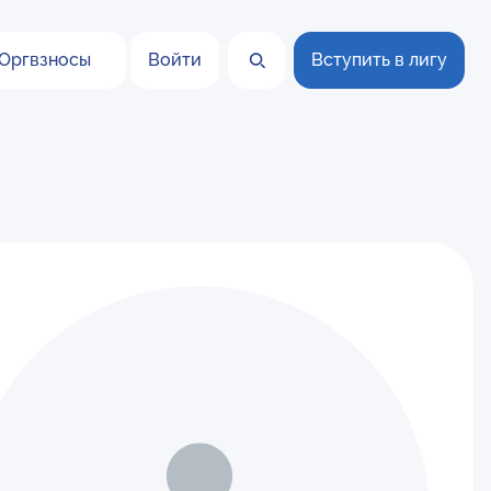
Оргвзносы
Войти
Вступить в лигу