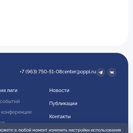
+7 (963) 750-51-08
center@oppl.ru
ия лиги
Новости
 событий
Публикации
 конференции
Контакты
ея
Для спонсоров и партнеров
 можете в любой момент изменить настройки использования