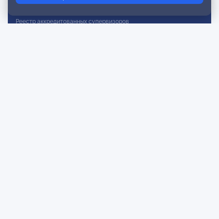
Реестр действительных членов
Реестр аккредитованных супервизоров
Реестр СРО
Сертификация
Сертификация тренеров и преподавателей
Экспертиза и регистрация авторских продуктов
Мероприятия лиги
Календарь событий
Субботние конференции
Фотогалерея
Новости
Публикации