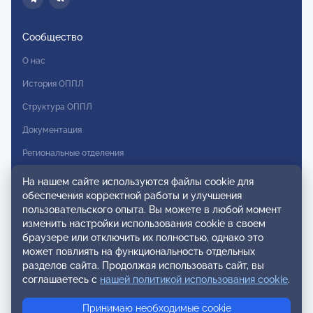
Сообщество
О нас
История ОППЛ
Структура ОППЛ
Документация
Региональные отделения
Комитеты
На нашем сайте используются файлы cookie для
обеспечения корректной работы и улучшения
Модальности
пользовательского опыта. Вы можете в любой момент
Вступление в ОППЛ
изменить настройки использования cookie в своем
браузере или отключить их полностью, однако это
Реестры
может повлиять на функциональность отдельных
разделов сайта. Продолжая использовать сайт, вы
Реестр наблюдательных членов
соглашаетесь с
нашей политикой использования cookie
.
Реестр консультативных членов
Принимаю необходимые cookie