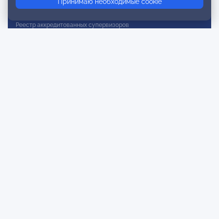
Принимаю необходимые cookie
Реестр действительных членов
Реестр аккредитованных супервизоров
Реестр СРО
Сертификация
Сертификация тренеров и преподавателей
Экспертиза и регистрация авторских продуктов
Мероприятия лиги
Календарь событий
Субботние конференции
Фотогалерея
Новости
Публикации