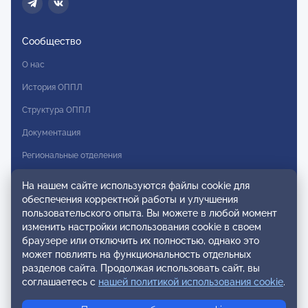
Сообщество
О нас
История ОППЛ
Структура ОППЛ
Документация
Региональные отделения
Комитеты
На нашем сайте используются файлы cookie для
обеспечения корректной работы и улучшения
Модальности
пользовательского опыта. Вы можете в любой момент
Вступление в ОППЛ
изменить настройки использования cookie в своем
браузере или отключить их полностью, однако это
Реестры
может повлиять на функциональность отдельных
разделов сайта. Продолжая использовать сайт, вы
Реестр наблюдательных членов
соглашаетесь с
нашей политикой использования cookie
.
Реестр консультативных членов