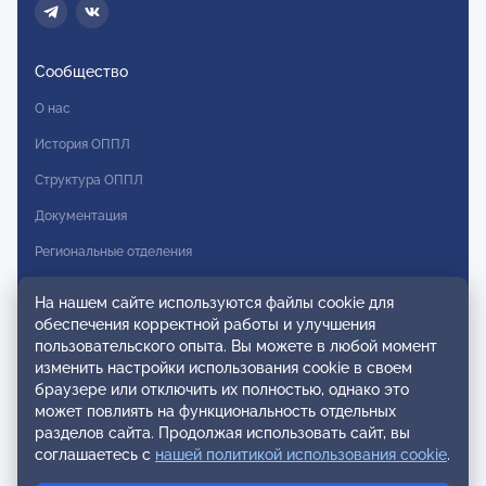
Сообщество
О нас
История ОППЛ
Структура ОППЛ
Документация
Региональные отделения
Комитеты
На нашем сайте используются файлы cookie для
Модальности
обеспечения корректной работы и улучшения
пользовательского опыта. Вы можете в любой момент
Вступление в ОППЛ
изменить настройки использования cookie в своем
браузере или отключить их полностью, однако это
Реестры
может повлиять на функциональность отдельных
разделов сайта. Продолжая использовать сайт, вы
Реестр наблюдательных членов
соглашаетесь с
нашей политикой использования cookie
.
Реестр консультативных членов