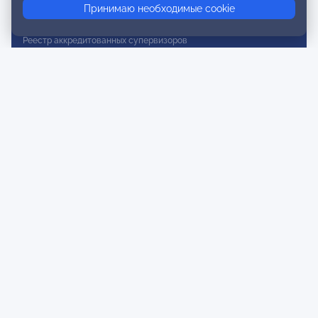
Принимаю необходимые cookie
Реестр действительных членов
Реестр аккредитованных супервизоров
Реестр СРО
Сертификация
Сертификация тренеров и преподавателей
Экспертиза и регистрация авторских продуктов
Мероприятия лиги
Календарь событий
Субботние конференции
Фотогалерея
Новости
Публикации