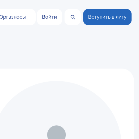
Оргвзносы
Войти
Вступить в лигу