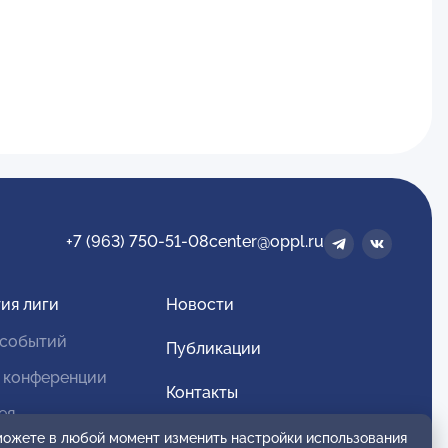
+7 (963) 750-51-08
center@oppl.ru
ия лиги
Новости
 событий
Публикации
 конференции
Контакты
ея
Для спонсоров и партнеров
 можете в любой момент изменить настройки использования