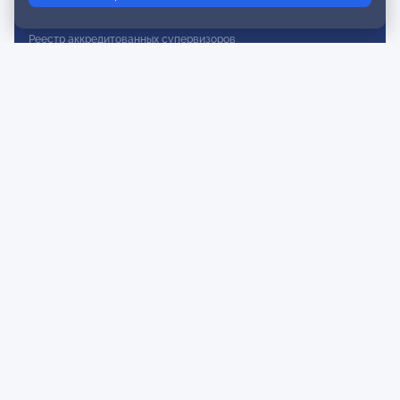
Реестр действительных членов
Реестр аккредитованных супервизоров
Реестр СРО
Сертификация
Сертификация тренеров и преподавателей
Экспертиза и регистрация авторских продуктов
Мероприятия лиги
Календарь событий
Субботние конференции
Фотогалерея
Новости
Публикации