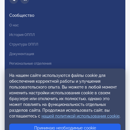
Сообщество
О нас
История ОППЛ
Структура ОППЛ
Документация
Региональные отделения
Комитеты
На нашем сайте используются файлы cookie для
обеспечения корректной работы и улучшения
Модальности
пользовательского опыта. Вы можете в любой момент
Вступление в ОППЛ
изменить настройки использования cookie в своем
браузере или отключить их полностью, однако это
Реестры
может повлиять на функциональность отдельных
разделов сайта. Продолжая использовать сайт, вы
Реестр наблюдательных членов
соглашаетесь с
нашей политикой использования cookie
.
Реестр консультативных членов
Принимаю необходимые cookie