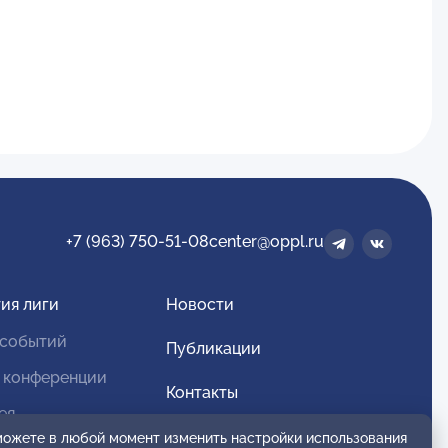
+7 (963) 750-51-08
center@oppl.ru
ия лиги
Новости
 событий
Публикации
 конференции
Контакты
ея
Для спонсоров и партнеров
 можете в любой момент изменить настройки использования