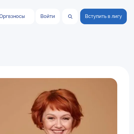
Оргвзносы
Войти
Вступить в лигу