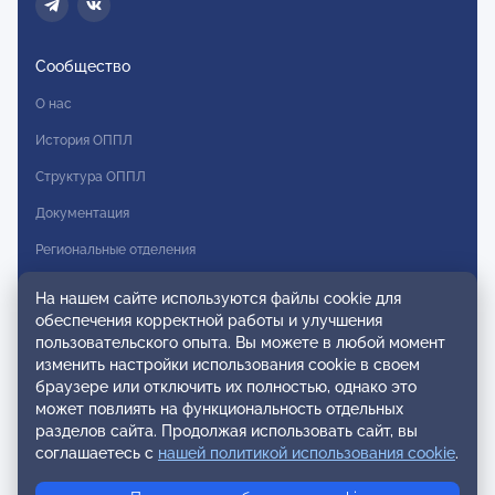
Сообщество
О нас
История ОППЛ
Структура ОППЛ
Документация
Региональные отделения
Комитеты
На нашем сайте используются файлы cookie для
обеспечения корректной работы и улучшения
Модальности
пользовательского опыта. Вы можете в любой момент
Вступление в ОППЛ
изменить настройки использования cookie в своем
браузере или отключить их полностью, однако это
Реестры
может повлиять на функциональность отдельных
разделов сайта. Продолжая использовать сайт, вы
Реестр наблюдательных членов
соглашаетесь с
нашей политикой использования cookie
.
Реестр консультативных членов