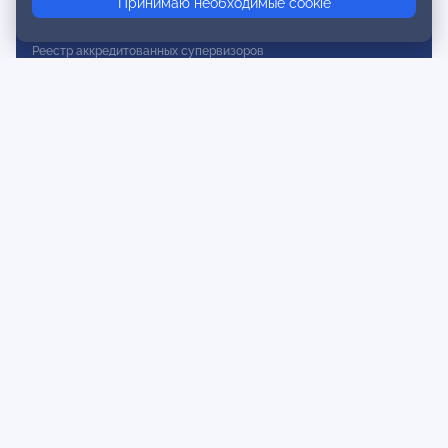
Принимаю необходимые cookie
Реестр действительных членов
Реестр аккредитованных супервизоров
Реестр СРО
Сертификация
Сертификация тренеров и преподавателей
Экспертиза и регистрация авторских продуктов
Мероприятия лиги
Календарь событий
Субботние конференции
Фотогалерея
Новости
Публикации