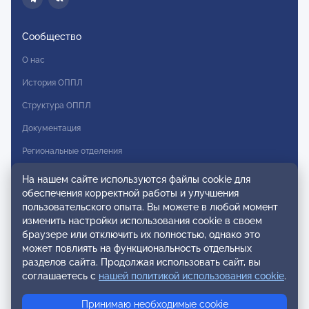
Сообщество
О нас
История ОППЛ
Структура ОППЛ
Документация
Региональные отделения
Комитеты
На нашем сайте используются файлы cookie для
обеспечения корректной работы и улучшения
Модальности
пользовательского опыта. Вы можете в любой момент
Вступление в ОППЛ
изменить настройки использования cookie в своем
браузере или отключить их полностью, однако это
Реестры
может повлиять на функциональность отдельных
разделов сайта. Продолжая использовать сайт, вы
Реестр наблюдательных членов
соглашаетесь с
нашей политикой использования cookie
.
Реестр консультативных членов
Принимаю необходимые cookie