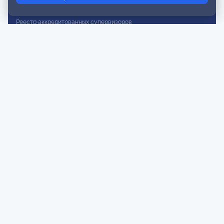
Реестр действительных членов
Реестр аккредитованных супервизоров
Реестр СРО
Сертификация
Сертификация тренеров и преподавателей
Экспертиза и регистрация авторских продуктов
Мероприятия лиги
Календарь событий
Субботние конференции
Фотогалерея
Новости
Публикации