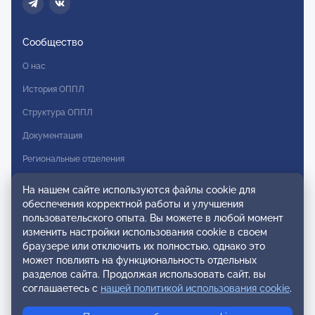
Сообщество
О нас
История ОППЛ
Структура ОППЛ
Документация
Региональные отделения
Комитеты
На нашем сайте используются файлы cookie для
обеспечения корректной работы и улучшения
Модальности
пользовательского опыта. Вы можете в любой момент
Вступление в ОППЛ
изменить настройки использования cookie в своем
браузере или отключить их полностью, однако это
Реестры
может повлиять на функциональность отдельных
разделов сайта. Продолжая использовать сайт, вы
Реестр наблюдательных членов
соглашаетесь с
нашей политикой использования cookie
.
Реестр консультативных членов