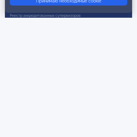
Принимаю необходимые cookie
Реестр действительных членов
Реестр аккредитованных супервизоров
Реестр СРО
Сертификация
Сертификация тренеров и преподавателей
Экспертиза и регистрация авторских продуктов
Мероприятия лиги
Календарь событий
Субботние конференции
Фотогалерея
Новости
Публикации