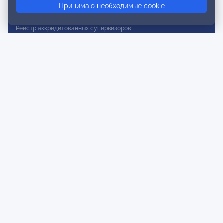
Принимаю необходимые cookie
Реестр действительных членов
Реестр аккредитованных супервизоров
Реестр СРО
Сертификация
Сертификация тренеров и преподавателей
Экспертиза и регистрация авторских продуктов
Мероприятия лиги
Календарь событий
Субботние конференции
Фотогалерея
Новости
Публикации