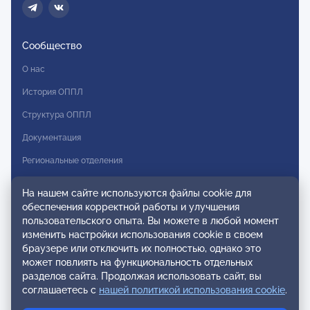
Сообщество
О нас
История ОППЛ
Структура ОППЛ
Документация
Региональные отделения
Комитеты
На нашем сайте используются файлы cookie для
Модальности
обеспечения корректной работы и улучшения
пользовательского опыта. Вы можете в любой момент
Вступление в ОППЛ
изменить настройки использования cookie в своем
браузере или отключить их полностью, однако это
Реестры
может повлиять на функциональность отдельных
разделов сайта. Продолжая использовать сайт, вы
Реестр наблюдательных членов
соглашаетесь с
нашей политикой использования cookie
.
Реестр консультативных членов