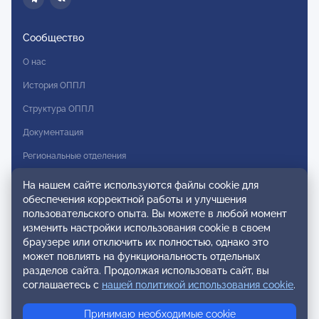
Сообщество
О нас
История ОППЛ
Структура ОППЛ
Документация
Региональные отделения
Комитеты
На нашем сайте используются файлы cookie для
обеспечения корректной работы и улучшения
Модальности
пользовательского опыта. Вы можете в любой момент
Вступление в ОППЛ
изменить настройки использования cookie в своем
браузере или отключить их полностью, однако это
Реестры
может повлиять на функциональность отдельных
разделов сайта. Продолжая использовать сайт, вы
Реестр наблюдательных членов
соглашаетесь с
нашей политикой использования cookie
.
Реестр консультативных членов
Принимаю необходимые cookie