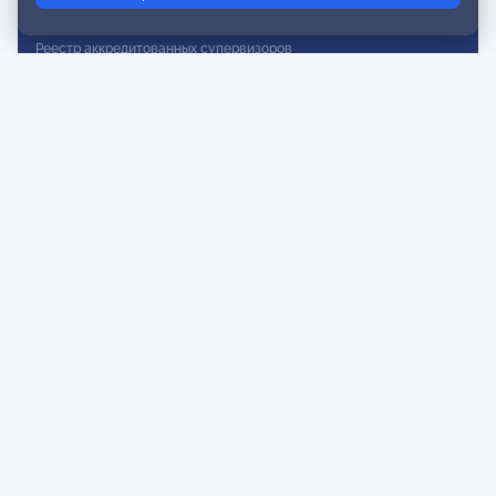
Реестр действительных членов
Реестр аккредитованных супервизоров
Реестр СРО
Сертификация
Сертификация тренеров и преподавателей
Экспертиза и регистрация авторских продуктов
Мероприятия лиги
Календарь событий
Субботние конференции
Фотогалерея
Новости
Публикации