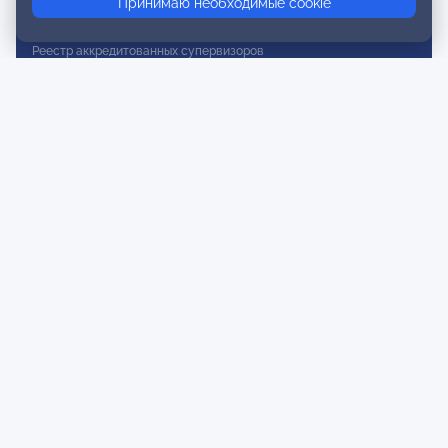
Принимаю необходимые cookie
Реестр действительных членов
Реестр аккредитованных супервизоров
Реестр СРО
Сертификация
Сертификация тренеров и преподавателей
Экспертиза и регистрация авторских продуктов
Мероприятия лиги
Календарь событий
Субботние конференции
Фотогалерея
Новости
Публикации