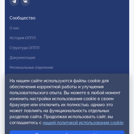
Сообщество
О нас
История ОППЛ
Структура ОППЛ
Документация
Региональные отделения
Комитеты
На нашем сайте используются файлы cookie для
обеспечения корректной работы и улучшения
Модальности
пользовательского опыта. Вы можете в любой момент
Вступление в ОППЛ
изменить настройки использования cookie в своем
браузере или отключить их полностью, однако это
Реестры
может повлиять на функциональность отдельных
разделов сайта. Продолжая использовать сайт, вы
Реестр наблюдательных членов
соглашаетесь с
нашей политикой использования cookie
.
Реестр консультативных членов