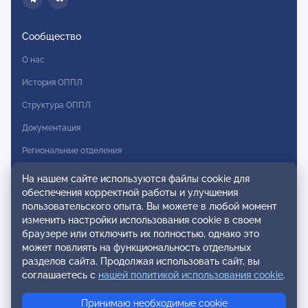
Сообщество
О нас
История ОППЛ
Структура ОППЛ
Документация
Региональные отделения
Комитеты
На нашем сайте используются файлы cookie для
обеспечения корректной работы и улучшения
Модальности
пользовательского опыта. Вы можете в любой момент
Вступление в ОППЛ
изменить настройки использования cookie в своем
браузере или отключить их полностью, однако это
Реестры
может повлиять на функциональность отдельных
разделов сайта. Продолжая использовать сайт, вы
Реестр наблюдательных членов
соглашаетесь с
нашей политикой использования cookie
.
Реестр консультативных членов
Принимаю необходимые cookie