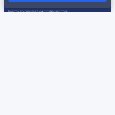
Реестр действительных членов
Реестр аккредитованных супервизоров
Реестр СРО
Сертификация
Сертификация тренеров и преподавателей
Экспертиза и регистрация авторских продуктов
Мероприятия лиги
Календарь событий
Субботние конференции
Фотогалерея
Новости
Публикации