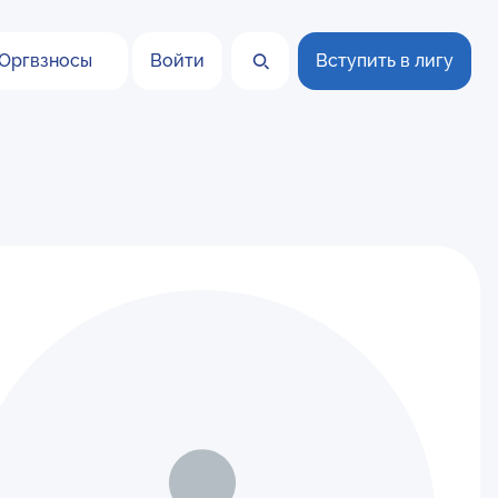
Оргвзносы
Войти
Вступить в лигу