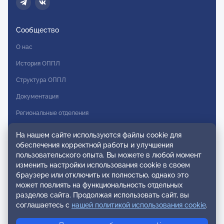
Сообщество
О нас
История ОППЛ
Структура ОППЛ
Документация
Региональные отделения
Комитеты
На нашем сайте используются файлы cookie для
обеспечения корректной работы и улучшения
Модальности
пользовательского опыта. Вы можете в любой момент
Вступление в ОППЛ
изменить настройки использования cookie в своем
браузере или отключить их полностью, однако это
Реестры
может повлиять на функциональность отдельных
разделов сайта. Продолжая использовать сайт, вы
Реестр наблюдательных членов
соглашаетесь с
нашей политикой использования cookie
.
Реестр консультативных членов