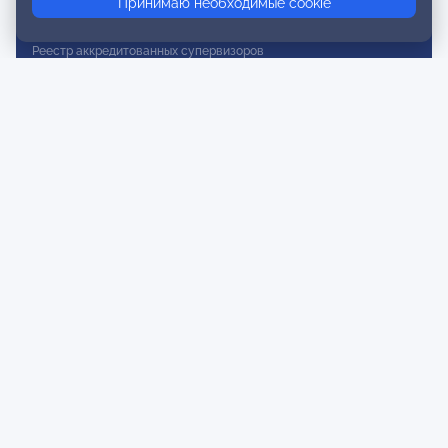
Принимаю необходимые cookie
Реестр действительных членов
Реестр аккредитованных супервизоров
Реестр СРО
Сертификация
Сертификация тренеров и преподавателей
Экспертиза и регистрация авторских продуктов
Мероприятия лиги
Календарь событий
Субботние конференции
Фотогалерея
Новости
Публикации