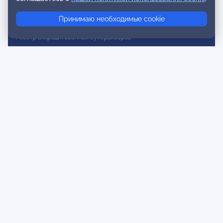
Реестр консультативных членов
Принимаю необходимые cookie
Реестр действительных членов
Реестр аккредитованных супервизоров
Реестр СРО
Сертификация
Сертификация тренеров и преподавателей
Экспертиза и регистрация авторских продуктов
Мероприятия лиги
Календарь событий
Субботние конференции
Фотогалерея
Новости
Публикации