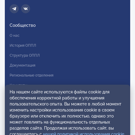
Сообщество
О нас
История ОППЛ
Структура ОППЛ
Документация
Региональные отделения
Комитеты
На нашем сайте используются файлы cookie для
Модальности
обеспечения корректной работы и улучшения
пользовательского опыта. Вы можете в любой момент
Вступление в ОППЛ
изменить настройки использования cookie в своем
браузере или отключить их полностью, однако это
Реестры
может повлиять на функциональность отдельных
разделов сайта. Продолжая использовать сайт, вы
Реестр наблюдательных членов
соглашаетесь с
нашей политикой использования cookie
.