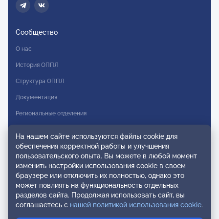
Сообщество
О нас
История ОППЛ
Структура ОППЛ
Документация
Региональные отделения
Комитеты
На нашем сайте используются файлы cookie для
Модальности
обеспечения корректной работы и улучшения
пользовательского опыта. Вы можете в любой момент
Вступление в ОППЛ
изменить настройки использования cookie в своем
браузере или отключить их полностью, однако это
Реестры
может повлиять на функциональность отдельных
разделов сайта. Продолжая использовать сайт, вы
Реестр наблюдательных членов
соглашаетесь с
нашей политикой использования cookie
.
Реестр консультативных членов