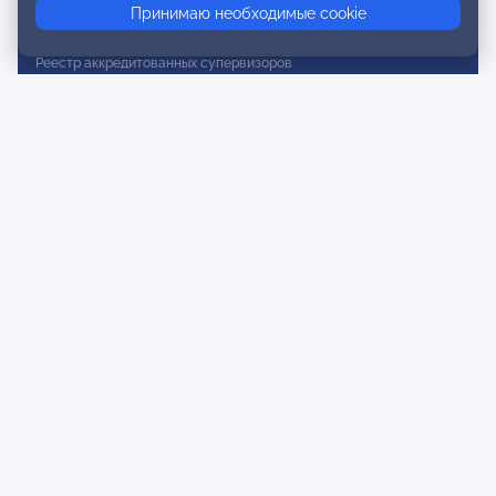
Принимаю необходимые cookie
Реестр действительных членов
Реестр аккредитованных супервизоров
Реестр СРО
Сертификация
Сертификация тренеров и преподавателей
Экспертиза и регистрация авторских продуктов
Мероприятия лиги
Календарь событий
Субботние конференции
Фотогалерея
Новости
Публикации