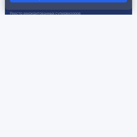
Реестр действительных членов
Реестр аккредитованных супервизоров
Реестр СРО
Сертификация
Сертификация тренеров и преподавателей
Экспертиза и регистрация авторских продуктов
Мероприятия лиги
Календарь событий
Субботние конференции
Фотогалерея
Новости
Публикации