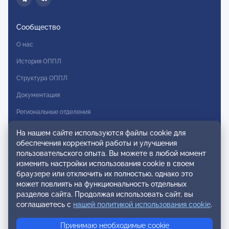
Сообщество
О нас
История ОППЛ
Структура ОППЛ
Документация
Региональные отделения
Комитеты
На нашем сайте используются файлы cookie для
обеспечения корректной работы и улучшения
Модальности
пользовательского опыта. Вы можете в любой момент
Вступление в ОППЛ
изменить настройки использования cookie в своем
браузере или отключить их полностью, однако это
Реестры
может повлиять на функциональность отдельных
разделов сайта. Продолжая использовать сайт, вы
Реестр наблюдательных членов
соглашаетесь с
нашей политикой использования cookie
.
Реестр консультативных членов
Принимаю необходимые cookie