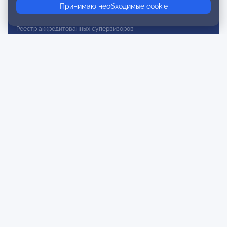
Принимаю необходимые cookie
Реестр действительных членов
Реестр аккредитованных супервизоров
Реестр СРО
Сертификация
Сертификация тренеров и преподавателей
Экспертиза и регистрация авторских продуктов
Мероприятия лиги
Календарь событий
Субботние конференции
Фотогалерея
Новости
Публикации