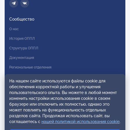
Сообщество
О нас
История ОППЛ
Структура ОППЛ
Документация
Региональные отделения
Комитеты
На нашем сайте используются файлы cookie для
Модальности
обеспечения корректной работы и улучшения
пользовательского опыта. Вы можете в любой момент
Вступление в ОППЛ
изменить настройки использования cookie в своем
браузере или отключить их полностью, однако это
Реестры
может повлиять на функциональность отдельных
разделов сайта. Продолжая использовать сайт, вы
Реестр наблюдательных членов
соглашаетесь с
нашей политикой использования cookie
.
Реестр консультативных членов