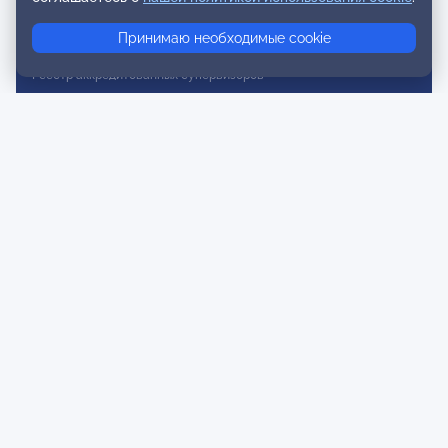
Реестр консультативных членов
Принимаю необходимые cookie
Реестр действительных членов
Реестр аккредитованных супервизоров
Реестр СРО
Сертификация
Сертификация тренеров и преподавателей
Экспертиза и регистрация авторских продуктов
Мероприятия лиги
Календарь событий
Субботние конференции
Фотогалерея
Новости
Публикации