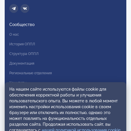
Сообщество
О нас
История ОППЛ
Структура ОППЛ
Документация
Региональные отделения
Комитеты
На нашем сайте используются файлы cookie для
Модальности
обеспечения корректной работы и улучшения
пользовательского опыта. Вы можете в любой момент
Вступление в ОППЛ
изменить настройки использования cookie в своем
браузере или отключить их полностью, однако это
Реестры
может повлиять на функциональность отдельных
разделов сайта. Продолжая использовать сайт, вы
Реестр наблюдательных членов
соглашаетесь с
нашей политикой использования cookie
.