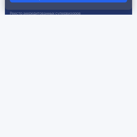
Реестр действительных членов
Реестр аккредитованных супервизоров
Реестр СРО
Сертификация
Сертификация тренеров и преподавателей
Экспертиза и регистрация авторских продуктов
Мероприятия лиги
Календарь событий
Субботние конференции
Фотогалерея
Новости
Публикации