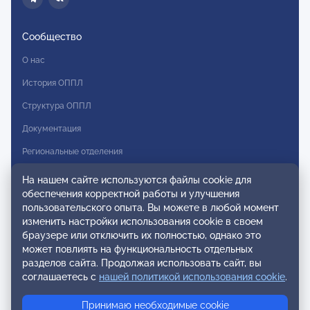
Сообщество
О нас
История ОППЛ
Структура ОППЛ
Документация
Региональные отделения
Комитеты
На нашем сайте используются файлы cookie для
обеспечения корректной работы и улучшения
Модальности
пользовательского опыта. Вы можете в любой момент
Вступление в ОППЛ
изменить настройки использования cookie в своем
браузере или отключить их полностью, однако это
Реестры
может повлиять на функциональность отдельных
разделов сайта. Продолжая использовать сайт, вы
Реестр наблюдательных членов
соглашаетесь с
нашей политикой использования cookie
.
Реестр консультативных членов
Принимаю необходимые cookie