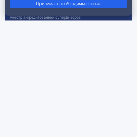
Принимаю необходимые cookie
Реестр действительных членов
Реестр аккредитованных супервизоров
Реестр СРО
Сертификация
Сертификация тренеров и преподавателей
Экспертиза и регистрация авторских продуктов
Мероприятия лиги
Календарь событий
Субботние конференции
Фотогалерея
Новости
Публикации