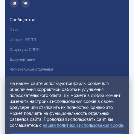
Сообщество
О нас
История ОППЛ
Структура ОППЛ
Документация
Региональные отделения
Комитеты
На нашем сайте используются файлы cookie для
Модальности
обеспечения корректной работы и улучшения
пользовательского опыта. Вы можете в любой момент
Вступление в ОППЛ
изменить настройки использования cookie в своем
браузере или отключить их полностью, однако это
Реестры
может повлиять на функциональность отдельных
разделов сайта. Продолжая использовать сайт, вы
Реестр наблюдательных членов
соглашаетесь с
нашей политикой использования cookie
.
Реестр консультативных членов