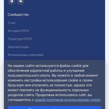
Сообщество
О нас
История ОППЛ
Структура ОППЛ
Документация
Региональные отделения
Комитеты
На нашем сайте используются файлы cookie для
обеспечения корректной работы и улучшения
Модальности
пользовательского опыта. Вы можете в любой момент
Вступление в ОППЛ
изменить настройки использования cookie в своем
браузере или отключить их полностью, однако это
Реестры
может повлиять на функциональность отдельных
разделов сайта. Продолжая использовать сайт, вы
Реестр наблюдательных членов
соглашаетесь с
нашей политикой использования cookie
.
Реестр консультативных членов