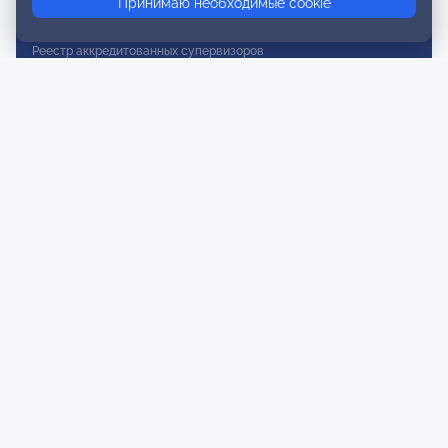
Принимаю необходимые cookie
Реестр действительных членов
Реестр аккредитованных супервизоров
Реестр СРО
Сертификация
Сертификация тренеров и преподавателей
Экспертиза и регистрация авторских продуктов
Мероприятия лиги
Календарь событий
Субботние конференции
Фотогалерея
Новости
Публикации