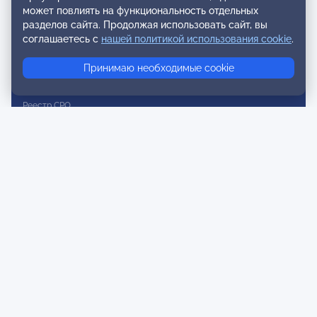
может повлиять на функциональность отдельных
Реестр наблюдательных членов
разделов сайта. Продолжая использовать сайт, вы
Реестр консультативных членов
соглашаетесь с
нашей политикой использования cookie
.
Реестр действительных членов
Принимаю необходимые cookie
Реестр аккредитованных супервизоров
Реестр СРО
Сертификация
Сертификация тренеров и преподавателей
Экспертиза и регистрация авторских продуктов
Мероприятия лиги
Календарь событий
Субботние конференции
Фотогалерея
Новости