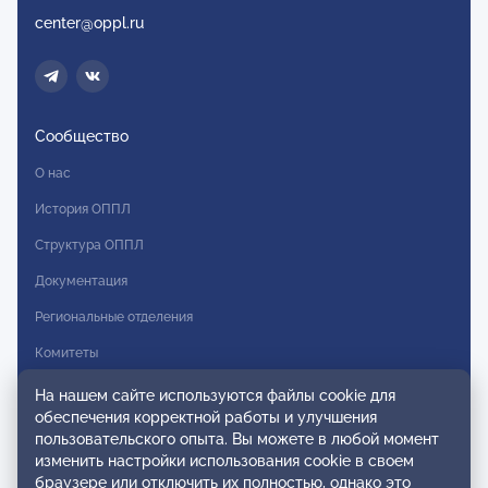
center@oppl.ru
Сообщество
О нас
История ОППЛ
Структура ОППЛ
Документация
Региональные отделения
Комитеты
Модальности
На нашем сайте используются файлы cookie для
обеспечения корректной работы и улучшения
Вступление в ОППЛ
пользовательского опыта. Вы можете в любой момент
изменить настройки использования cookie в своем
Реестры
браузере или отключить их полностью, однако это