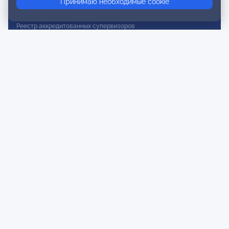
Принимаю необходимые cookie
Реестр действительных членов
Реестр аккредитованных супервизоров
Реестр СРО
Сертификация
Сертификация тренеров и преподавателей
Экспертиза и регистрация авторских продуктов
Мероприятия лиги
Календарь событий
Субботние конференции
Фотогалерея
Новости
Публикации