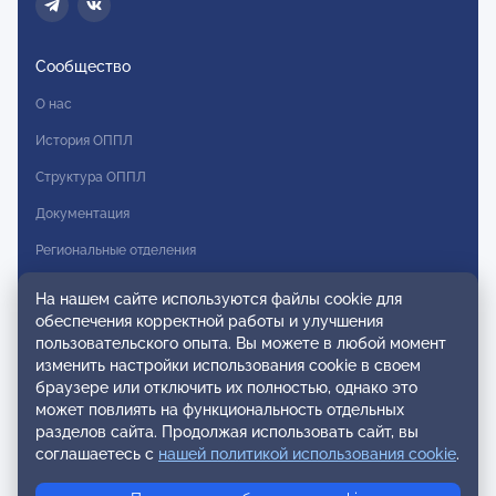
Сообщество
О нас
История ОППЛ
Структура ОППЛ
Документация
Региональные отделения
Комитеты
На нашем сайте используются файлы cookie для
обеспечения корректной работы и улучшения
Модальности
пользовательского опыта. Вы можете в любой момент
Вступление в ОППЛ
изменить настройки использования cookie в своем
браузере или отключить их полностью, однако это
Реестры
может повлиять на функциональность отдельных
разделов сайта. Продолжая использовать сайт, вы
Реестр наблюдательных членов
соглашаетесь с
нашей политикой использования cookie
.
Реестр консультативных членов