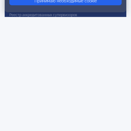
Принимаю необходимые cookie
Реестр действительных членов
Реестр аккредитованных супервизоров
Реестр СРО
Сертификация
Сертификация тренеров и преподавателей
Экспертиза и регистрация авторских продуктов
Мероприятия лиги
Календарь событий
Субботние конференции
Фотогалерея
Новости
Публикации