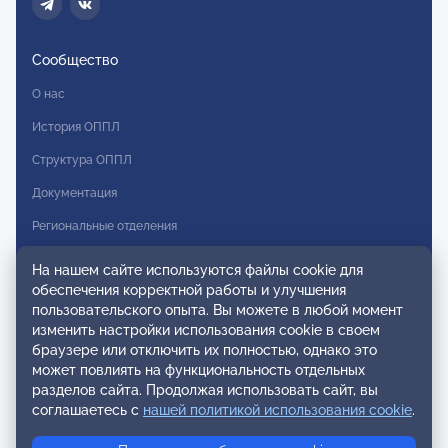
Сообщество
О нас
История ОППЛ
Структура ОППЛ
Документация
Региональные отделения
Комитеты
На нашем сайте используются файлы cookie для
обеспечения корректной работы и улучшения
Модальности
пользовательского опыта. Вы можете в любой момент
Вступление в ОППЛ
изменить настройки использования cookie в своем
браузере или отключить их полностью, однако это
Реестры
может повлиять на функциональность отдельных
разделов сайта. Продолжая использовать сайт, вы
Реестр наблюдательных членов
соглашаетесь с
нашей политикой использования cookie
.
Реестр консультативных членов