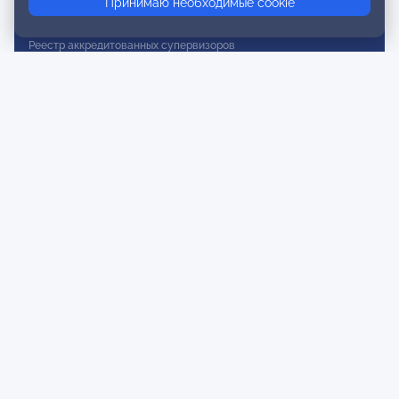
Принимаю необходимые cookie
Реестр действительных членов
Реестр аккредитованных супервизоров
Реестр СРО
Сертификация
Сертификация тренеров и преподавателей
Экспертиза и регистрация авторских продуктов
Мероприятия лиги
Календарь событий
Субботние конференции
Фотогалерея
Новости
Публикации