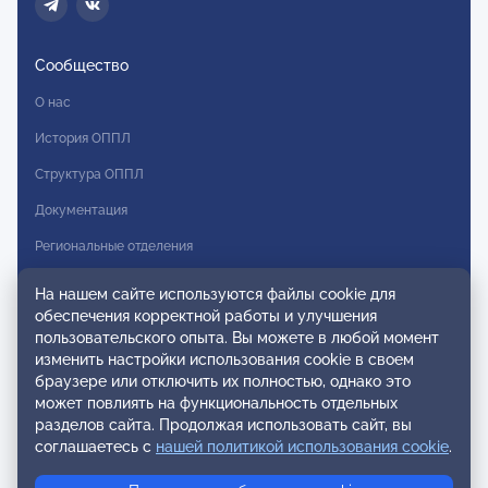
Сообщество
О нас
История ОППЛ
Структура ОППЛ
Документация
Региональные отделения
Комитеты
На нашем сайте используются файлы cookie для
обеспечения корректной работы и улучшения
Модальности
пользовательского опыта. Вы можете в любой момент
Вступление в ОППЛ
изменить настройки использования cookie в своем
браузере или отключить их полностью, однако это
Реестры
может повлиять на функциональность отдельных
разделов сайта. Продолжая использовать сайт, вы
Реестр наблюдательных членов
соглашаетесь с
нашей политикой использования cookie
.
Реестр консультативных членов