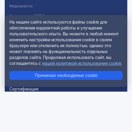
Модальности
Вступление в ОППЛ
На нашем сайте используются файлы cookie для
Реестры
обеспечения корректной работы и улучшения
пользовательского опыта. Вы можете в любой момент
Реестр наблюдательных членов
изменить настройки использования cookie в своем
браузере или отключить их полностью, однако это
Реестр консультативных членов
может повлиять на функциональность отдельных
разделов сайта. Продолжая использовать сайт, вы
Реестр действительных членов
соглашаетесь с
нашей политикой использования cookie
.
Реестр аккредитованных супервизоров
Принимаю необходимые cookie
Реестр СРО
Сертификация
Сертификация тренеров и преподавателей
Экспертиза и регистрация авторских продуктов
Мероприятия лиги
Календарь событий