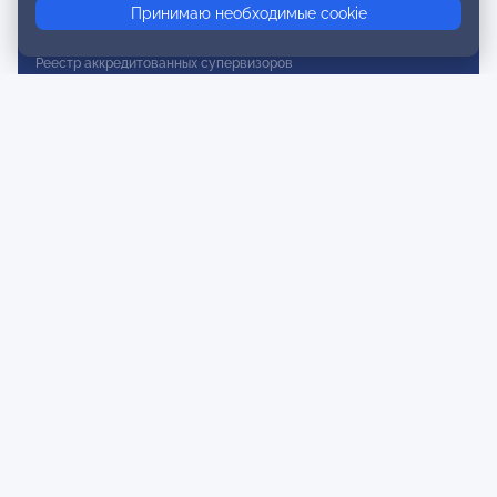
Принимаю необходимые cookie
Реестр действительных членов
Реестр аккредитованных супервизоров
Реестр СРО
Сертификация
Сертификация тренеров и преподавателей
Экспертиза и регистрация авторских продуктов
Мероприятия лиги
Календарь событий
Субботние конференции
Фотогалерея
Новости
Публикации