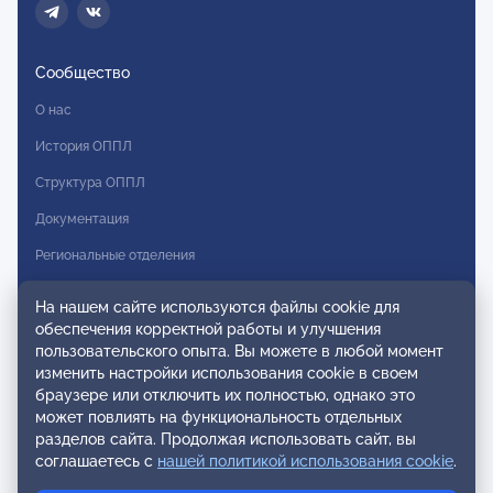
Сообщество
О нас
История ОППЛ
Структура ОППЛ
Документация
Региональные отделения
Комитеты
На нашем сайте используются файлы cookie для
Модальности
обеспечения корректной работы и улучшения
пользовательского опыта. Вы можете в любой момент
Вступление в ОППЛ
изменить настройки использования cookie в своем
браузере или отключить их полностью, однако это
Реестры
может повлиять на функциональность отдельных
разделов сайта. Продолжая использовать сайт, вы
Реестр наблюдательных членов
соглашаетесь с
нашей политикой использования cookie
.
Реестр консультативных членов